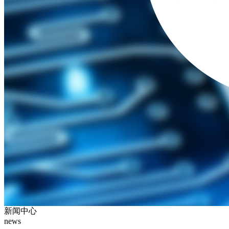
新闻中心
news