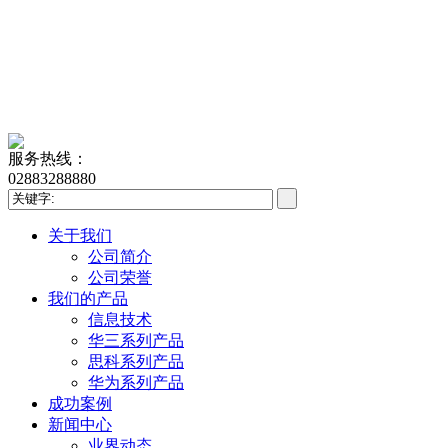
服务热线：
02883288880
关于我们
公司简介
公司荣誉
我们的产品
信息技术
华三系列产品
思科系列产品
华为系列产品
成功案例
新闻中心
业界动态