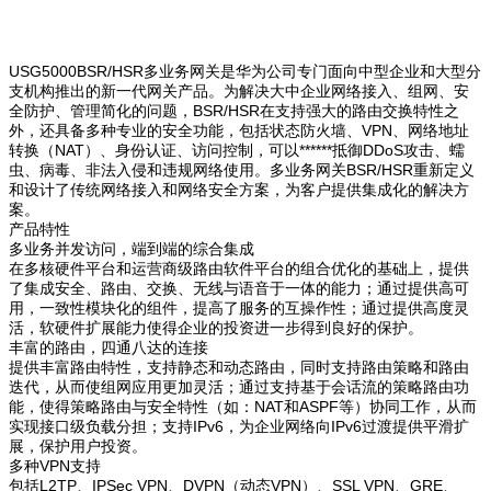
USG5000BSR/HSR多业务网关是华为公司专门面向中型企业和大型分
支机构推出的新一代网关产品。为解决大中企业网络接入、组网、安
全防护、管理简化的问题，BSR/HSR在支持强大的路由交换特性之
外，还具备多种专业的安全功能，包括状态防火墙、VPN、网络地址
转换（NAT）、身份认证、访问控制，可以******抵御DDoS攻击、蠕
虫、病毒、非法入侵和违规网络使用。多业务网关BSR/HSR重新定义
和设计了传统网络接入和网络安全方案，为客户提供集成化的解决方
案。
产品特性
多业务并发访问，端到端的综合集成
在多核硬件平台和运营商级路由软件平台的组合优化的基础上，提供
了集成安全、路由、交换、无线与语音于一体的能力；通过提供高可
用，一致性模块化的组件，提高了服务的互操作性；通过提供高度灵
活，软硬件扩展能力使得企业的投资进一步得到良好的保护。
丰富的路由，四通八达的连接
提供丰富路由特性，支持静态和动态路由，同时支持路由策略和路由
迭代，从而使组网应用更加灵活；通过支持基于会话流的策略路由功
能，使得策略路由与安全特性（如：NAT和ASPF等）协同工作，从而
实现接口级负载分担；支持IPv6，为企业网络向IPv6过渡提供平滑扩
展，保护用户投资。
多种VPN支持
包括L2TP、IPSec VPN、DVPN（动态VPN）、SSL VPN、GRE、